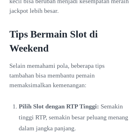
kecil bisa berubah menjadi kesempatan meraih
jackpot lebih besar.
Tips Bermain Slot di
Weekend
Selain memahami pola, beberapa tips
tambahan bisa membantu pemain
memaksimalkan kemenangan:
Pilih Slot dengan RTP Tinggi:
Semakin
tinggi RTP, semakin besar peluang menang
dalam jangka panjang.