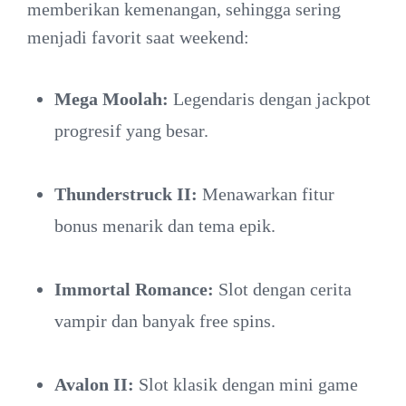
memberikan kemenangan, sehingga sering
menjadi favorit saat weekend:
Mega Moolah:
Legendaris dengan jackpot
progresif yang besar.
Thunderstruck II:
Menawarkan fitur
bonus menarik dan tema epik.
Immortal Romance:
Slot dengan cerita
vampir dan banyak free spins.
Avalon II:
Slot klasik dengan mini game