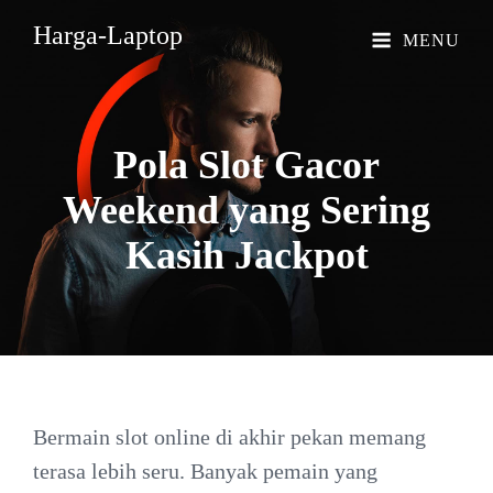
Harga-Laptop
MENU
Pola Slot Gacor
Weekend yang Sering
Kasih
Jackpot
Bermain slot online di akhir pekan memang
terasa lebih seru. Banyak pemain yang