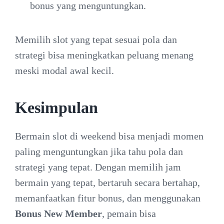
bonus yang menguntungkan.
Memilih slot yang tepat sesuai pola dan
strategi bisa meningkatkan peluang menang
meski modal awal kecil.
Kesimpulan
Bermain slot di weekend bisa menjadi momen
paling menguntungkan jika tahu pola dan
strategi yang tepat. Dengan memilih jam
bermain yang tepat, bertaruh secara bertahap,
memanfaatkan fitur bonus, dan menggunakan
Bonus New Member
, pemain bisa