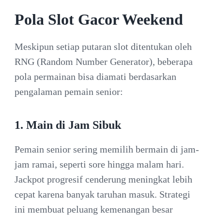
Pola Slot Gacor Weekend
Meskipun setiap putaran slot ditentukan oleh
RNG (Random Number Generator), beberapa
pola permainan bisa diamati berdasarkan
pengalaman pemain senior:
1. Main di Jam Sibuk
Pemain senior sering memilih bermain di jam-
jam ramai, seperti sore hingga malam hari.
Jackpot progresif cenderung meningkat lebih
cepat karena banyak taruhan masuk. Strategi
ini membuat peluang kemenangan besar