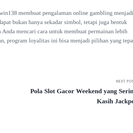
gawin138 membuat pengalaman online gambling menjad
apat bukan hanya sekadar simbol, tetapi juga bentuk
jika Anda mencari cara untuk membuat permainan lebih
 program loyalitas ini bisa menjadi pilihan yang tepa
NEXT PO
Next
Pola Slot Gacor Weekend yang Seri
Post
Kasih Jackp