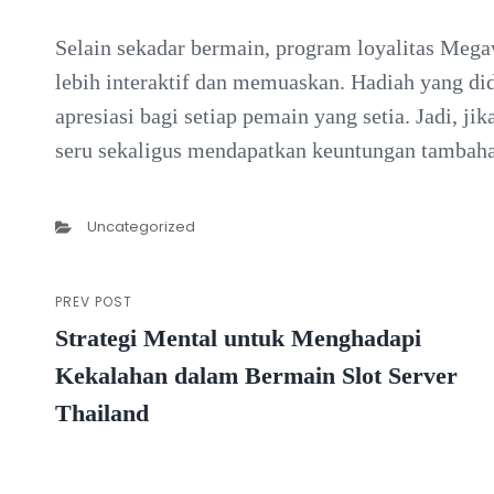
Selain sekadar bermain, program loyalitas Me
lebih interaktif dan memuaskan. Hadiah yang did
apresiasi bagi setiap pemain yang setia. Jadi, 
seru sekaligus mendapatkan keuntungan tambahan,
Categories
Uncategorized
PREV POST
Post
Previous
Strategi Mental untuk Menghadapi
Post
navigation
Kekalahan dalam Bermain Slot Server
Thailand