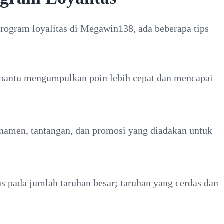
rogram loyalitas di Megawin138, ada beberapa tips
mbantu mengumpulkan poin lebih cepat dan mencapai
rnamen, tantangan, dan promosi yang diadakan untuk
us pada jumlah taruhan besar; taruhan yang cerdas dan