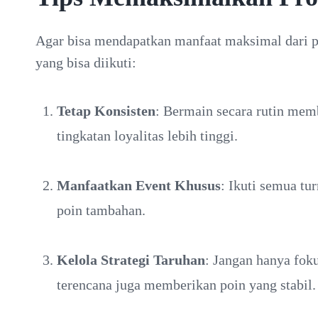
Agar bisa mendapatkan manfaat maksimal dari p
yang bisa diikuti:
Tetap Konsisten
: Bermain secara rutin me
tingkatan loyalitas lebih tinggi.
Manfaatkan Event Khusus
: Ikuti semua tu
poin tambahan.
Kelola Strategi Taruhan
: Jangan hanya fok
terencana juga memberikan poin yang stabil.