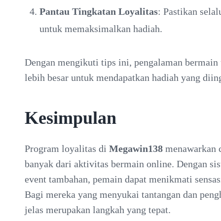
Pantau Tingkatan Loyalitas
: Pastikan sela
untuk memaksimalkan hadiah.
Dengan mengikuti tips ini, pengalaman bermain
lebih besar untuk mendapatkan hadiah yang diin
Kesimpulan
Program loyalitas di
Megawin138
menawarkan c
banyak dari aktivitas bermain online. Dengan si
event tambahan, pemain dapat menikmati sensas
Bagi mereka yang menyukai tantangan dan pengha
jelas merupakan langkah yang tepat.