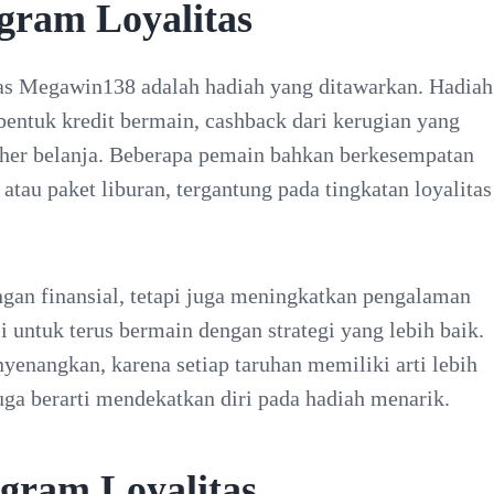
gram Loyalitas
itas Megawin138 adalah hadiah yang ditawarkan. Hadiah
bentuk kredit bermain, cashback dari kerugian yang
cher belanja. Beberapa pemain bahkan berkesempatan
atau paket liburan, tergantung pada tingkatan loyalitas
gan finansial, tetapi juga meningkatkan pengalaman
 untuk terus bermain dengan strategi yang lebih baik.
yenangkan, karena setiap taruhan memiliki arti lebih
juga berarti mendekatkan diri pada hadiah menarik.
gram Loyalitas