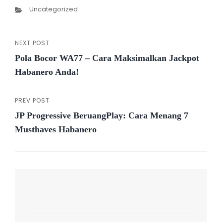
Categories
Uncategorized
NEXT POST
Post
Next
Pola Bocor WA77 – Cara Maksimalkan Jackpot
Post
navigation
Habanero Anda!
PREV POST
Previous
JP Progressive BeruangPlay: Cara Menang 7
Post
Musthaves Habanero