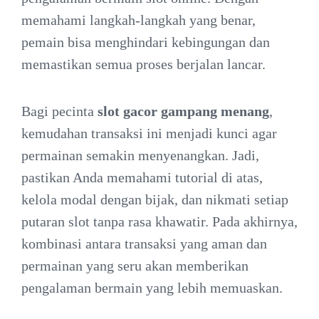
memahami langkah-langkah yang benar,
pemain bisa menghindari kebingungan dan
memastikan semua proses berjalan lancar.
Bagi pecinta
slot gacor gampang menang
,
kemudahan transaksi ini menjadi kunci agar
permainan semakin menyenangkan. Jadi,
pastikan Anda memahami tutorial di atas,
kelola modal dengan bijak, dan nikmati setiap
putaran slot tanpa rasa khawatir. Pada akhirnya,
kombinasi antara transaksi yang aman dan
permainan yang seru akan memberikan
pengalaman bermain yang lebih memuaskan.