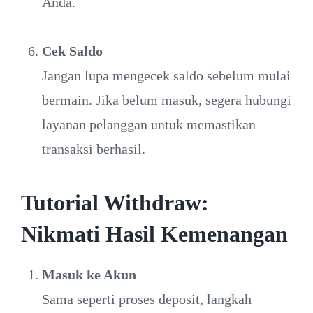
Anda.
Cek Saldo
Jangan lupa mengecek saldo sebelum mulai
bermain. Jika belum masuk, segera hubungi
layanan pelanggan untuk memastikan
transaksi berhasil.
Tutorial Withdraw:
Nikmati Hasil Kemenangan
Masuk ke Akun
Sama seperti proses deposit, langkah