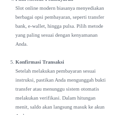
Slot online modern biasanya menyediakan
berbagai opsi pembayaran, seperti transfer
bank, e-wallet, hingga pulsa. Pilih metode
yang paling sesuai dengan kenyamanan
Anda.
Konfirmasi Transaksi
Setelah melakukan pembayaran sesuai
instruksi, pastikan Anda mengunggah bukti
transfer atau menunggu sistem otomatis
melakukan verifikasi. Dalam hitungan
menit, saldo akan langsung masuk ke akun