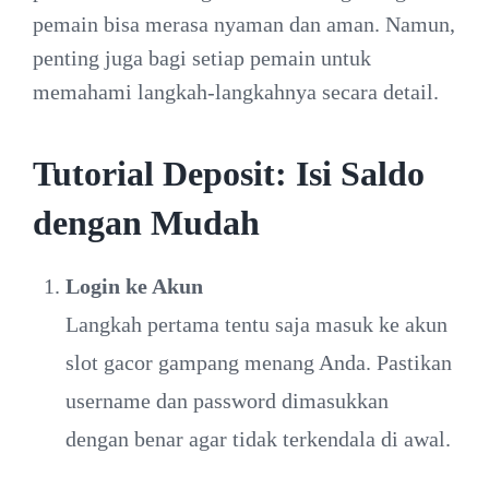
pemain bisa merasa nyaman dan aman. Namun,
penting juga bagi setiap pemain untuk
memahami langkah-langkahnya secara detail.
Tutorial Deposit: Isi Saldo
dengan Mudah
Login ke Akun
Langkah pertama tentu saja masuk ke akun
slot gacor gampang menang Anda. Pastikan
username dan password dimasukkan
dengan benar agar tidak terkendala di awal.