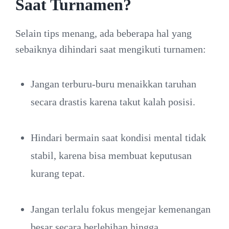
Saat Turnamen?
Selain tips menang, ada beberapa hal yang
sebaiknya dihindari saat mengikuti turnamen:
Jangan terburu-buru menaikkan taruhan
secara drastis karena takut kalah posisi.
Hindari bermain saat kondisi mental tidak
stabil, karena bisa membuat keputusan
kurang tepat.
Jangan terlalu fokus mengejar kemenangan
besar secara berlebihan hingga