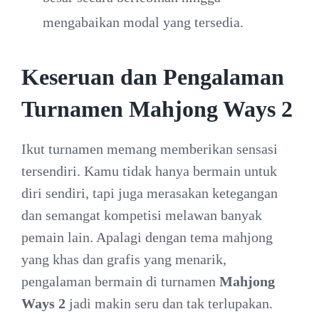
mengabaikan modal yang tersedia.
Keseruan dan Pengalaman
Turnamen Mahjong Ways 2
Ikut turnamen memang memberikan sensasi
tersendiri. Kamu tidak hanya bermain untuk
diri sendiri, tapi juga merasakan ketegangan
dan semangat kompetisi melawan banyak
pemain lain. Apalagi dengan tema mahjong
yang khas dan grafis yang menarik,
pengalaman bermain di turnamen
Mahjong
Ways 2
jadi makin seru dan tak terlupakan.