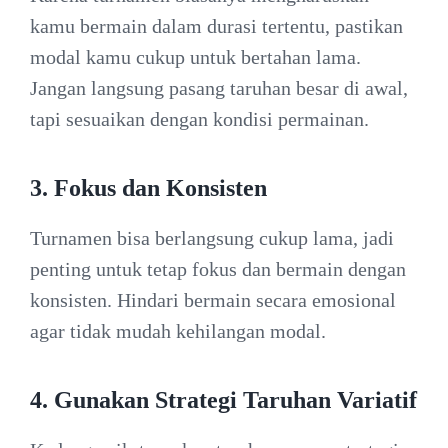
kamu bermain dalam durasi tertentu, pastikan
modal kamu cukup untuk bertahan lama.
Jangan langsung pasang taruhan besar di awal,
tapi sesuaikan dengan kondisi permainan.
3. Fokus dan Konsisten
Turnamen bisa berlangsung cukup lama, jadi
penting untuk tetap fokus dan bermain dengan
konsisten. Hindari bermain secara emosional
agar tidak mudah kehilangan modal.
4. Gunakan Strategi Taruhan Variatif