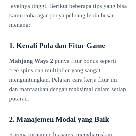
levelnya tinggi. Berikut beberapa tips yang bisa
kamu coba agar punya peluang lebih besar
menang:
1. Kenali Pola dan Fitur Game
Mahjong Ways 2
punya fitur bonus seperti
free spins dan multiplier yang sangat
menguntungkan. Pelajari cara kerja fitur ini
dan manfaatkan dengan maksimal dalam setiap
putaran.
2. Manajemen Modal yang Baik
Karena turnamen biasanya mengharuskan