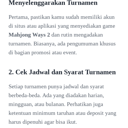
Menyelenggarakan Turnamen
Pertama, pastikan kamu sudah memiliki akun
di situs atau aplikasi yang menyediakan game
Mahjong Ways 2
dan rutin mengadakan
turnamen. Biasanya, ada pengumuman khusus
di bagian promosi atau event.
2. Cek Jadwal dan Syarat Turnamen
Setiap turnamen punya jadwal dan syarat
berbeda-beda. Ada yang diadakan harian,
mingguan, atau bulanan. Perhatikan juga
ketentuan minimum taruhan atau deposit yang
harus dipenuhi agar bisa ikut.