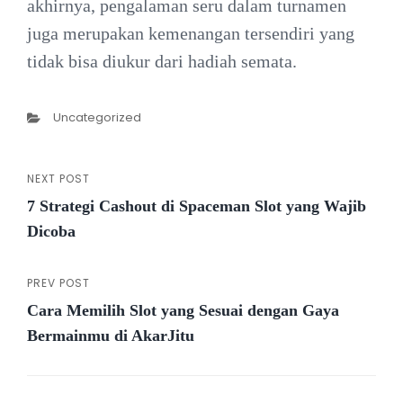
akhirnya, pengalaman seru dalam turnamen
juga merupakan kemenangan tersendiri yang
tidak bisa diukur dari hadiah semata.
Categories
Uncategorized
NEXT POST
Post
Next
7 Strategi Cashout di Spaceman Slot yang Wajib
Post
navigation
Dicoba
PREV POST
Previous
Cara Memilih Slot yang Sesuai dengan Gaya
Post
Bermainmu di AkarJitu