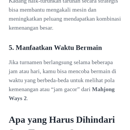
Kadang naik-turunkan taruhan secara strategis
bisa membantu mengakali mesin dan
meningkatkan peluang mendapatkan kombinasi
kemenangan besar.
5. Manfaatkan Waktu Bermain
Jika turnamen berlangsung selama beberapa
jam atau hari, kamu bisa mencoba bermain di
waktu yang berbeda-beda untuk melihat pola
kemenangan atau “jam gacor” dari
Mahjong
Ways 2
.
Apa yang Harus Dihindari