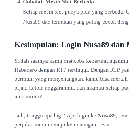
Cobalah Mesin Slot Berbeda
Setiap mesin slot punya pola yang berbeda. 
Nusa89 dan temukan yang paling cocok den
Kesimpulan: Login Nusa89 dan 
Sudah saatnya kamu mencoba keberuntunganmu 
Habanero dengan RTP tertinggi. Dengan RTP yang
bermain yang menyenangkan, kamu bisa meraih 
bijak, kelola anggaranmu, dan nikmati setiap put
menantimu!
Jadi, tunggu apa lagi? Ayo login ke
Nusa89
, tem
perjalananmu menuju kemenangan besar!