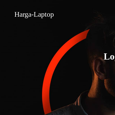
Harga-Laptop
Lo