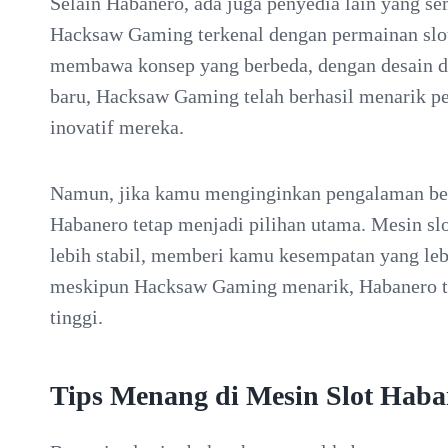
Selain Habanero, ada juga penyedia lain yang se
Hacksaw Gaming terkenal dengan permainan slot
membawa konsep yang berbeda, dengan desain dan 
baru, Hacksaw Gaming telah berhasil menarik p
inovatif mereka.
Namun, jika kamu menginginkan pengalaman ber
Habanero tetap menjadi pilihan utama. Mesin sl
lebih stabil, memberi kamu kesempatan yang leb
meskipun Hacksaw Gaming menarik, Habanero tet
tinggi.
Tips Menang di Mesin Slot Haba