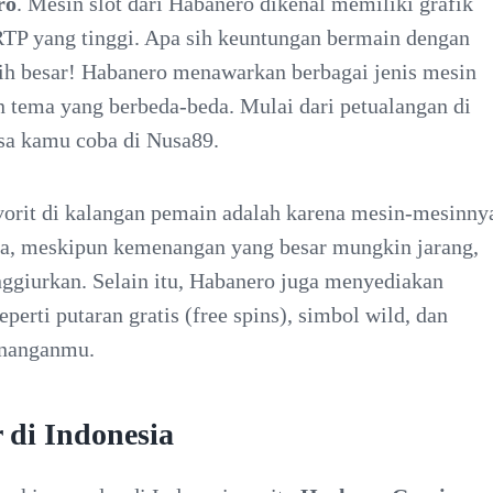
ro
. Mesin slot dari Habanero dikenal memiliki grafik
RTP yang tinggi. Apa sih keuntungan bermain dengan
bih besar! Habanero menawarkan berbagai jenis mesin
n tema yang berbeda-beda. Mulai dari petualangan di
isa kamu coba di Nusa89.
vorit di kalangan pemain adalah karena mesin-mesinny
inya, meskipun kemenangan yang besar mungkin jarang,
giurkan. Selain itu, Habanero juga menyediakan
erti putaran gratis (free spins), simbol wild, dan
enanganmu.
di Indonesia