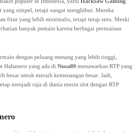
makin populer di Indonesia, yaitu
Hacksaw Gaming
.
 yang simpel, tetapi sangat menghibur. Mereka
fitur yang lebih minimalis, tetapi tetap seru. Meski
erhatian banyak pemain karena berbagai permainan
main dengan peluang menang yang lebih tinggi,
ot Habanero yang ada di
Nusa89
menawarkan RTP yan
ih besar untuk meraih kemenangan besar. Jadi,
ap menjadi raja di dunia mesin slot dengan RTP
nero