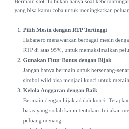
Bermain slot itu bukan hanya soal keberuntungan
yang bisa kamu coba untuk meningkatkan pelua
Pilih Mesin dengan RTP Tertinggi
Habanero menawarkan berbagai mesin denga
RTP di atas 95%, untuk memaksimalkan pe
Gunakan Fitur Bonus dengan Bijak
Jangan hanya bermain untuk bersenang-senang
simbol wild bisa menjadi kunci untuk merai
Kelola Anggaran dengan Baik
Bermain dengan bijak adalah kunci. Tetapkan
batas yang sudah kamu tentukan. Ini akan 
peluang menang.