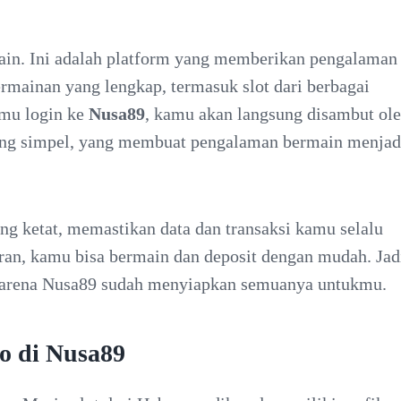
ain. Ini adalah platform yang memberikan pengalaman
ermainan yang lengkap, termasuk slot dari berbagai
amu login ke
Nusa89
, kamu akan langsung disambut ol
ang simpel, yang membuat pengalaman bermain menjad
g ketat, memastikan data dan transaksi kamu selalu
n, kamu bisa bermain dan deposit dengan mudah. Jad
, karena Nusa89 sudah menyiapkan semuanya untukmu.
o di Nusa89