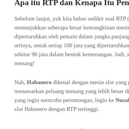
Apa itu RTP dan Kenapa Itu Pen
Sebelum lanjut, yuk kita bahas sedikit soal RTP 
menunjukkan seberapa besar kemungkinan mesin
dipertaruhkan oleh pemain dalam jangka panjang
artinya, untuk setiap 100 juta yang dipertaruhk
sekitar 96 juta dalam bentuk kemenangan. Jadi,
menang!
Nah,
Habanero
dikenal dengan mesin slot yang 
menawarkan peluang menang yang lebih besar di
yang ingin mencoba peruntungan, login ke
Nusa
slot Habanero dengan RTP tertinggi.