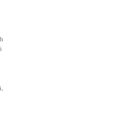
eh
i
i,