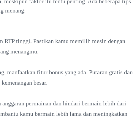
, meskipun faktor itu tentu penting. Ada beberapa tips
ng menang:
n RTP tinggi. Pastikan kamu memilih mesin dengan
luang menangmu.
, manfaatkan fitur bonus yang ada. Putaran gratis dan
h kemenangan besar.
 anggaran permainan dan hindari bermain lebih dari
membantu kamu bermain lebih lama dan meningkatkan