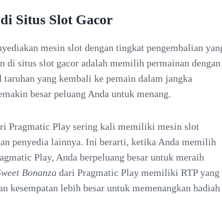
di Situs Slot Gacor
nyediakan mesin slot dengan tingkat pengembalian yan
in di situs slot gacor adalah memilih permainan dengan
al taruhan yang kembali ke pemain dalam jangka
semakin besar peluang Anda untuk menang.
i Pragmatic Play sering kali memiliki mesin slot
n penyedia lainnya. Ini berarti, ketika Anda memilih
agmatic Play, Anda berpeluang besar untuk meraih
Sweet Bonanza
dari Pragmatic Play memiliki RTP yang
kan kesempatan lebih besar untuk memenangkan hadiah