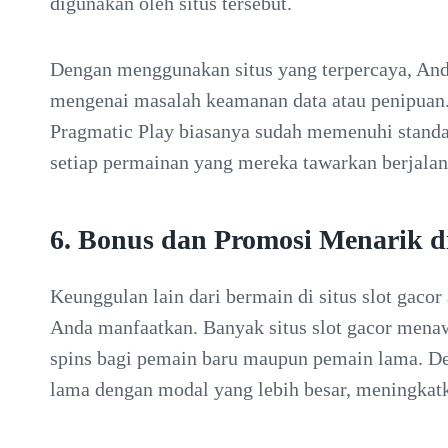
digunakan oleh situs tersebut.
Dengan menggunakan situs yang terpercaya, Anda
mengenai masalah keamanan data atau penipuan. 
Pragmatic Play biasanya sudah memenuhi standar
setiap permainan yang mereka tawarkan berjalan 
6. Bonus dan Promosi Menarik di
Keunggulan lain dari bermain di situs slot gaco
Anda manfaatkan. Banyak situs slot gacor menaw
spins bagi pemain baru maupun pemain lama. De
lama dengan modal yang lebih besar, meningkat