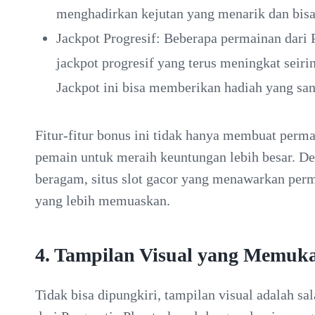
menghadirkan kejutan yang menarik dan bis
Jackpot Progresif: Beberapa permainan dari 
jackpot progresif yang terus meningkat seiri
Jackpot ini bisa memberikan hadiah yang sa
Fitur-fitur bonus ini tidak hanya membuat perma
pemain untuk meraih keuntungan lebih besar. De
beragam, situs slot gacor yang menawarkan pe
yang lebih memuaskan.
4. Tampilan Visual yang Memuk
Tidak bisa dipungkiri, tampilan visual adalah sa