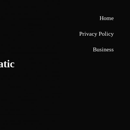
Home
Privacy Policy
Business
atic