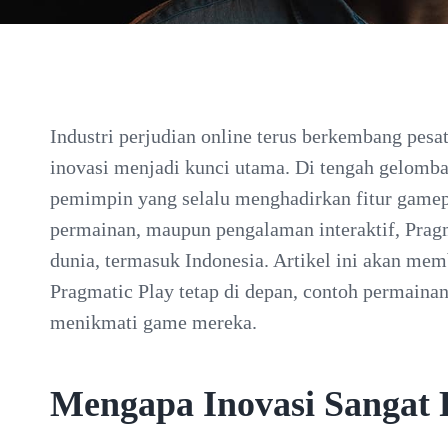
Industri perjudian online terus berkembang pe
inovasi menjadi kunci utama. Di tengah gelomba
pemimpin yang selalu menghadirkan fitur gamepla
permainan, maupun pengalaman interaktif, Pragm
dunia, termasuk Indonesia. Artikel ini akan m
Pragmatic Play tetap di depan, contoh permainan
menikmati game mereka.
Mengapa Inovasi Sangat 