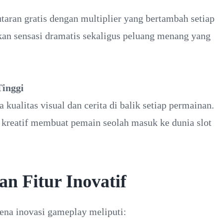
aran gratis dengan multiplier yang bertambah setiap
kan sensasi dramatis sekaligus peluang menang yang
Tinggi
kualitas visual dan cerita di balik setiap permainan.
 kreatif membuat pemain seolah masuk ke dunia slot
an Fitur Inovatif
ena inovasi gameplay meliputi: