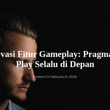
vasi Fitur Gameplay: Pragm
Play Selalu di
Depan
Posted On
February 5, 2026