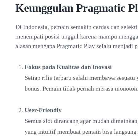
Keunggulan Pragmatic Pla
Di Indonesia, pemain semakin cerdas dan selekt
menempati posisi unggul karena mampu mengga
alasan mengapa Pragmatic Play selalu menjadi pi
Fokus pada Kualitas dan Inovasi
Setiap rilis terbaru selalu membawa sesuatu 
bonus. Pemain tidak pernah merasa monoton
User-Friendly
Semua slot dirancang agar mudah dimainkan,
yang intuitif membuat pemain bisa langsung