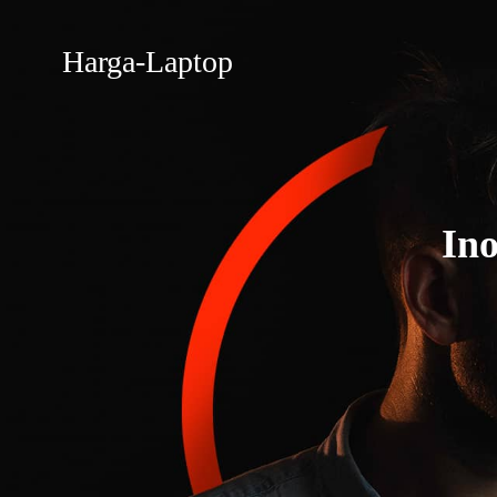
Harga-Laptop
Ino