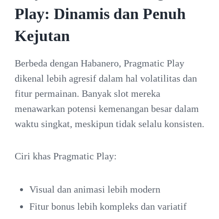
Play: Dinamis dan Penuh
Kejutan
Berbeda dengan Habanero, Pragmatic Play
dikenal lebih agresif dalam hal volatilitas dan
fitur permainan. Banyak slot mereka
menawarkan potensi kemenangan besar dalam
waktu singkat, meskipun tidak selalu konsisten.
Ciri khas Pragmatic Play:
Visual dan animasi lebih modern
Fitur bonus lebih kompleks dan variatif