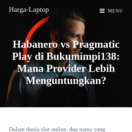
Harga-Laptop
MENU
Habanero vs Pragmatic
Play di Bukumimpi138:
Mana Provider Lebih
Menguntungkan?
Dalam dunia slot online, dua nama yang