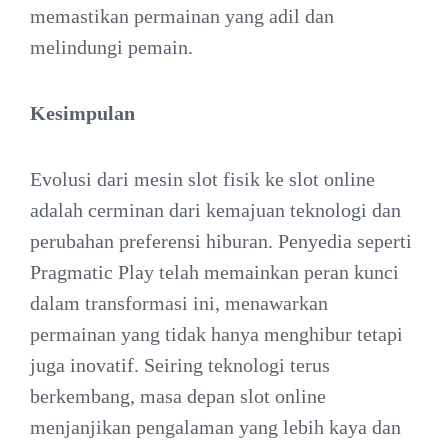
memastikan permainan yang adil dan
melindungi pemain.
Kesimpulan
Evolusi dari mesin slot fisik ke slot online
adalah cerminan dari kemajuan teknologi dan
perubahan preferensi hiburan. Penyedia seperti
Pragmatic Play telah memainkan peran kunci
dalam transformasi ini, menawarkan
permainan yang tidak hanya menghibur tetapi
juga inovatif. Seiring teknologi terus
berkembang, masa depan slot online
menjanjikan pengalaman yang lebih kaya dan