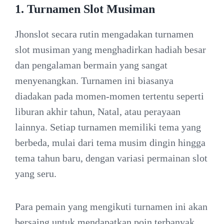
1.
Turnamen Slot Musiman
Jhonslot secara rutin mengadakan turnamen
slot musiman yang menghadirkan hadiah besar
dan pengalaman bermain yang sangat
menyenangkan. Turnamen ini biasanya
diadakan pada momen-momen tertentu seperti
liburan akhir tahun, Natal, atau perayaan
lainnya. Setiap turnamen memiliki tema yang
berbeda, mulai dari tema musim dingin hingga
tema tahun baru, dengan variasi permainan slot
yang seru.
Para pemain yang mengikuti turnamen ini akan
bersaing untuk mendapatkan poin terbanyak