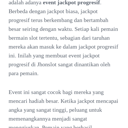
adalah adanya
event jackpot progresif
.
Berbeda dengan jackpot biasa, jackpot
progresif terus berkembang dan bertambah
besar seiring dengan waktu. Setiap kali pemain
bermain slot tertentu, sebagian dari taruhan
mereka akan masuk ke dalam jackpot progresif
ini. Inilah yang membuat event jackpot
progresif di Jhonslot sangat dinantikan oleh
para pemain.
Event ini sangat cocok bagi mereka yang
mencari hadiah besar. Ketika jackpot mencapai
angka yang sangat tinggi, peluang untuk
memenangkannya menjadi sangat
menggiurkan. Pemain yang berhasil