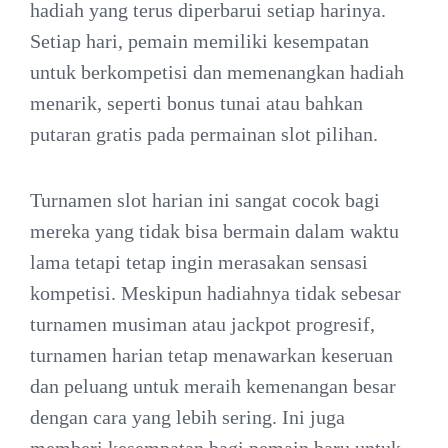
hadiah yang terus diperbarui setiap harinya.
Setiap hari, pemain memiliki kesempatan
untuk berkompetisi dan memenangkan hadiah
menarik, seperti bonus tunai atau bahkan
putaran gratis pada permainan slot pilihan.
Turnamen slot harian ini sangat cocok bagi
mereka yang tidak bisa bermain dalam waktu
lama tetapi tetap ingin merasakan sensasi
kompetisi. Meskipun hadiahnya tidak sebesar
turnamen musiman atau jackpot progresif,
turnamen harian tetap menawarkan keseruan
dan peluang untuk meraih kemenangan besar
dengan cara yang lebih sering. Ini juga
memberi kesempatan bagi pemain baru untuk