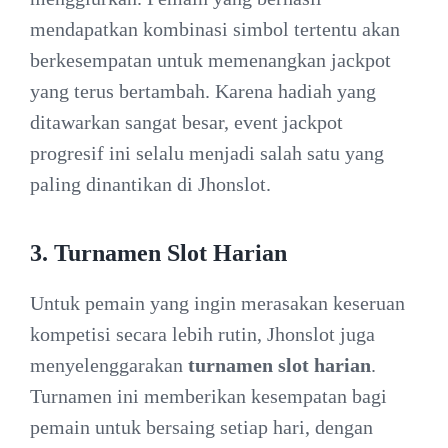
mendapatkan kombinasi simbol tertentu akan
berkesempatan untuk memenangkan jackpot
yang terus bertambah. Karena hadiah yang
ditawarkan sangat besar, event jackpot
progresif ini selalu menjadi salah satu yang
paling dinantikan di Jhonslot.
3.
Turnamen Slot Harian
Untuk pemain yang ingin merasakan keseruan
kompetisi secara lebih rutin, Jhonslot juga
menyelenggarakan
turnamen slot harian
.
Turnamen ini memberikan kesempatan bagi
pemain untuk bersaing setiap hari, dengan