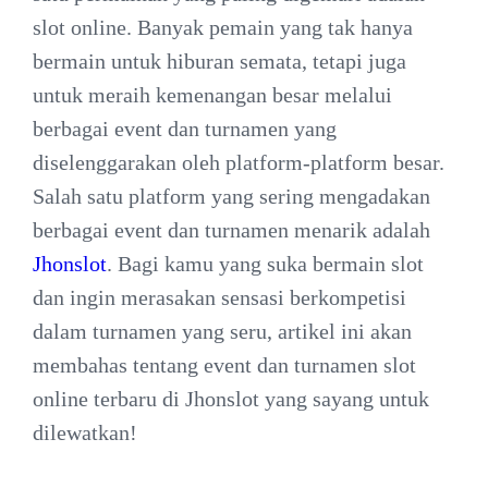
slot online. Banyak pemain yang tak hanya
bermain untuk hiburan semata, tetapi juga
untuk meraih kemenangan besar melalui
berbagai event dan turnamen yang
diselenggarakan oleh platform-platform besar.
Salah satu platform yang sering mengadakan
berbagai event dan turnamen menarik adalah
Jhonslot
. Bagi kamu yang suka bermain slot
dan ingin merasakan sensasi berkompetisi
dalam turnamen yang seru, artikel ini akan
membahas tentang event dan turnamen slot
online terbaru di Jhonslot yang sayang untuk
dilewatkan!