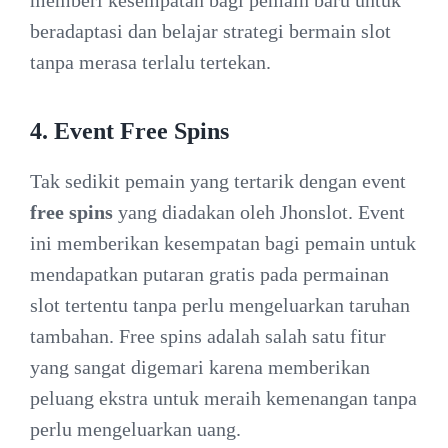
beradaptasi dan belajar strategi bermain slot
tanpa merasa terlalu tertekan.
4.
Event Free Spins
Tak sedikit pemain yang tertarik dengan event
free spins
yang diadakan oleh Jhonslot. Event
ini memberikan kesempatan bagi pemain untuk
mendapatkan putaran gratis pada permainan
slot tertentu tanpa perlu mengeluarkan taruhan
tambahan. Free spins adalah salah satu fitur
yang sangat digemari karena memberikan
peluang ekstra untuk meraih kemenangan tanpa
perlu mengeluarkan uang.