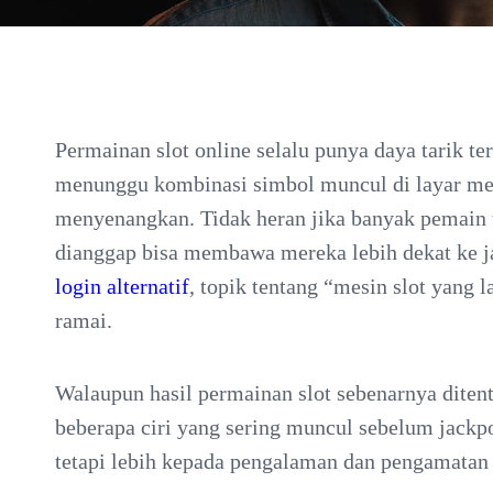
Permainan slot online selalu punya daya tarik ter
menunggu kombinasi simbol muncul di layar mem
menyenangkan. Tidak heran jika banyak pemain t
dianggap bisa membawa mereka lebih dekat ke j
login alternatif
, topik tentang “mesin slot yang 
ramai.
Walaupun hasil permainan slot sebenarnya diten
beberapa ciri yang sering muncul sebelum jackpot
tetapi lebih kepada pengalaman dan pengamatan 