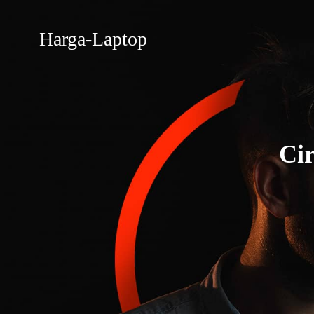
Harga-Laptop
Cir