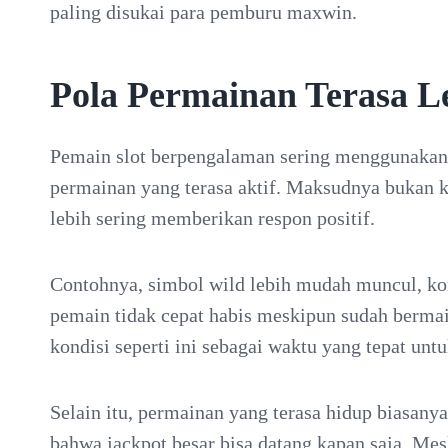
paling disukai para pemburu maxwin.
Pola Permainan Terasa L
Pemain slot berpengalaman sering menggunakan
permainan yang terasa aktif. Maksudnya bukan ka
lebih sering memberikan respon positif.
Contohnya, simbol wild lebih mudah muncul, kom
pemain tidak cepat habis meskipun sudah berm
kondisi seperti ini sebagai waktu yang tepat unt
Selain itu, permainan yang terasa hidup biasan
bahwa jackpot besar bisa datang kapan saja. Mes