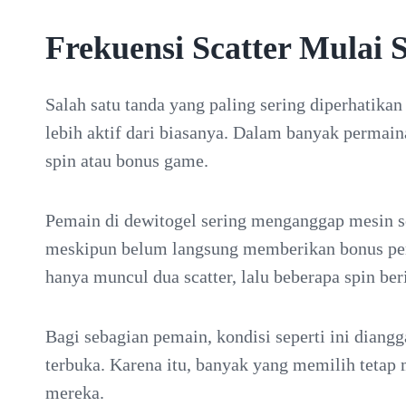
Frekuensi Scatter Mulai 
Salah satu tanda yang paling sering diperhatika
lebih aktif dari biasanya. Dalam banyak permain
spin atau bonus game.
Pemain di dewitogel sering menganggap mesin se
meskipun belum langsung memberikan bonus penu
hanya muncul dua scatter, lalu beberapa spin be
Bagi sebagian pemain, kondisi seperti ini diangg
terbuka. Karena itu, banyak yang memilih tetap
mereka.