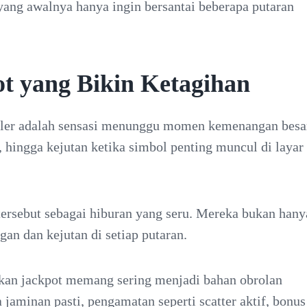
yang awalnya hanya ingin bersantai beberapa putaran
t yang Bikin Ketagihan
puler adalah sensasi menunggu momen kemenangan besa
hingga kejutan ketika simbol penting muncul di layar
ersebut sebagai hiburan yang seru. Mereka bukan hany
an dan kejutan di setiap putaran.
ikan jackpot memang sering menjadi bahan obrolan
jaminan pasti, pengamatan seperti scatter aktif, bonus