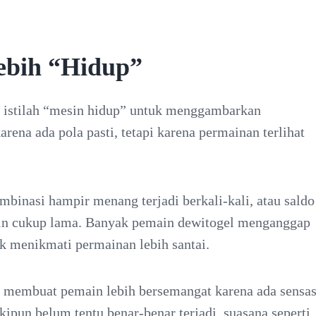
ebih “Hidup”
 istilah “mesin hidup” untuk menggambarkan
rena ada pola pasti, tetapi karena permainan terlihat
binasi hampir menang terjadi berkali-kali, atau saldo
ain cukup lama. Banyak pemain dewitogel menganggap
uk menikmati permainan lebih santai.
ya membuat pemain lebih bersemangat karena ada sensas
kipun belum tentu benar-benar terjadi, suasana seperti