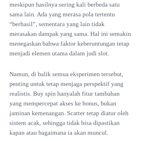
meskipun hasilnya sering kali berbeda satu
sama lain. Ada yang merasa pola tertentu
“berhasil”, sementara yang lain tidak
merasakan dampak yang sama. Hal ini semakin
menegaskan bahwa faktor keberuntungan tetap
menjadi elemen utama dalam judi slot.
Namun, di balik semua eksperimen tersebut,
penting untuk tetap menjaga perspektif yang
realistis. Buy spin hanyalah fitur tambahan
yang mempercepat akses ke bonus, bukan
jaminan kemenangan. Scatter tetap diatur oleh
sistem acak, sehingga tidak bisa dipastikan
kapan atau bagaimana ia akan muncul.