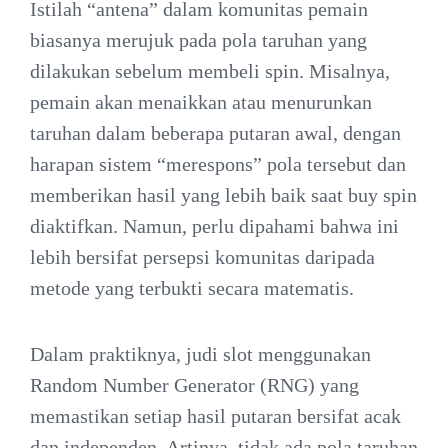
Istilah “antena” dalam komunitas pemain
biasanya merujuk pada pola taruhan yang
dilakukan sebelum membeli spin. Misalnya,
pemain akan menaikkan atau menurunkan
taruhan dalam beberapa putaran awal, dengan
harapan sistem “merespons” pola tersebut dan
memberikan hasil yang lebih baik saat buy spin
diaktifkan. Namun, perlu dipahami bahwa ini
lebih bersifat persepsi komunitas daripada
metode yang terbukti secara matematis.
Dalam praktiknya, judi slot menggunakan
Random Number Generator (RNG) yang
memastikan setiap hasil putaran bersifat acak
dan independen. Artinya, tidak ada pola taruhan