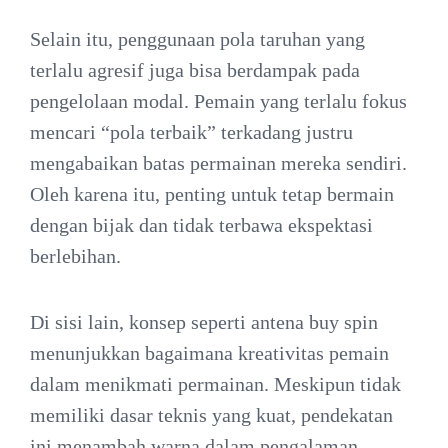
Selain itu, penggunaan pola taruhan yang
terlalu agresif juga bisa berdampak pada
pengelolaan modal. Pemain yang terlalu fokus
mencari “pola terbaik” terkadang justru
mengabaikan batas permainan mereka sendiri.
Oleh karena itu, penting untuk tetap bermain
dengan bijak dan tidak terbawa ekspektasi
berlebihan.
Di sisi lain, konsep seperti antena buy spin
menunjukkan bagaimana kreativitas pemain
dalam menikmati permainan. Meskipun tidak
memiliki dasar teknis yang kuat, pendekatan
ini menambah warna dalam pengalaman