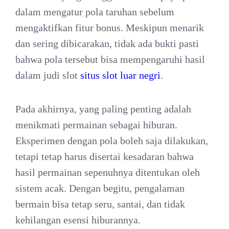
dalam mengatur pola taruhan sebelum
mengaktifkan fitur bonus. Meskipun menarik
dan sering dibicarakan, tidak ada bukti pasti
bahwa pola tersebut bisa mempengaruhi hasil
dalam judi slot
situs slot luar negri
.
Pada akhirnya, yang paling penting adalah
menikmati permainan sebagai hiburan.
Eksperimen dengan pola boleh saja dilakukan,
tetapi tetap harus disertai kesadaran bahwa
hasil permainan sepenuhnya ditentukan oleh
sistem acak. Dengan begitu, pengalaman
bermain bisa tetap seru, santai, dan tidak
kehilangan esensi hiburannya.