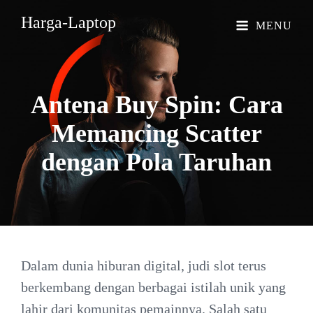
Harga-Laptop
MENU
Antena Buy Spin: Cara
Memancing Scatter
dengan Pola
Taruhan
Dalam dunia hiburan digital, judi slot terus
berkembang dengan berbagai istilah unik yang
lahir dari komunitas pemainnya. Salah satu