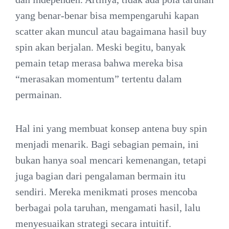
yang benar-benar bisa mempengaruhi kapan
scatter akan muncul atau bagaimana hasil buy
spin akan berjalan. Meski begitu, banyak
pemain tetap merasa bahwa mereka bisa
“merasakan momentum” tertentu dalam
permainan.
Hal ini yang membuat konsep antena buy spin
menjadi menarik. Bagi sebagian pemain, ini
bukan hanya soal mencari kemenangan, tetapi
juga bagian dari pengalaman bermain itu
sendiri. Mereka menikmati proses mencoba
berbagai pola taruhan, mengamati hasil, lalu
menyesuaikan strategi secara intuitif.