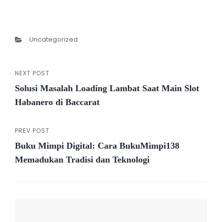
Categories
Uncategorized
NEXT POST
Post
Next
Solusi Masalah Loading Lambat Saat Main Slot
Post
navigation
Habanero di Baccarat
PREV POST
Previous
Buku Mimpi Digital: Cara BukuMimpi138
Post
Memadukan Tradisi dan Teknologi